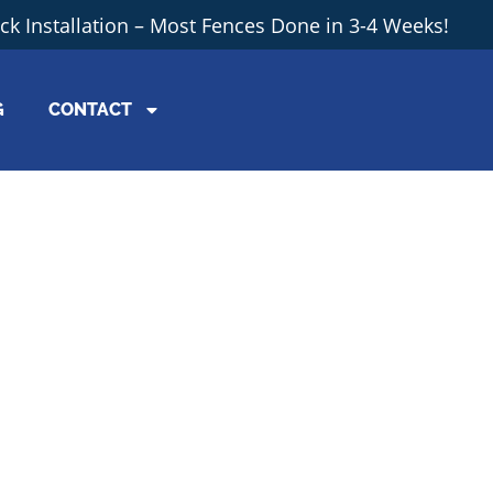
ick Installation – Most Fences Done in 3-4 Weeks!
G
CONTACT
e for our pr