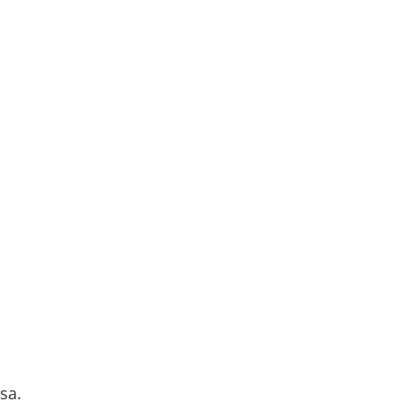
ol blog
sa.